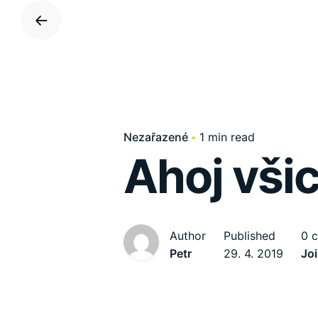
S
k
i
p
t
o
c
Nezařazené
1 min read
o
Ahoj všic
n
t
e
n
t
Author
Published
0 
Petr
29. 4. 2019
Joi